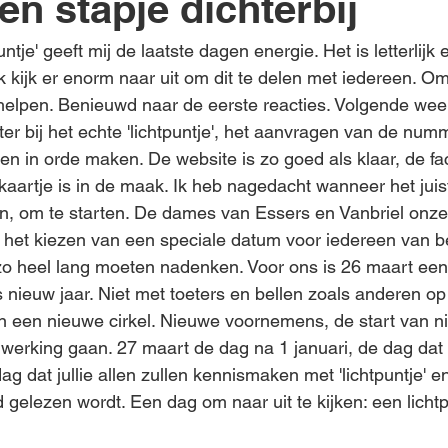
en stapje dichterbij
untje' geeft mij de laatste dagen energie. Het is letterlijk e
 Ik kijk er enorm naar uit om dit te delen met iedereen. O
helpen. Benieuwd naar de eerste reacties. Volgende wee
er bij het echte 'lichtpuntje', het aanvragen van de numm
en in orde maken. De website is zo goed als klaar, de f
skaartje is in de maak. Ik heb nagedacht wanneer het ju
ren, om te starten. De dames van Essers en Vanbriel onz
t het kiezen van een speciale datum voor iedereen van be
t zo heel lang moeten nadenken. Voor ons is 26 maart een
s nieuw jaar. Niet met toeters en bellen zoals anderen o
n een nieuwe cirkel. Nieuwe voornemens, de start van ni
 werking gaan. 27 maart de dag na 1 januari, de dag dat w
ag dat jullie allen zullen kennismaken met 'lichtpuntje' e
 gelezen wordt. Een dag om naar uit te kijken: een lichtpu