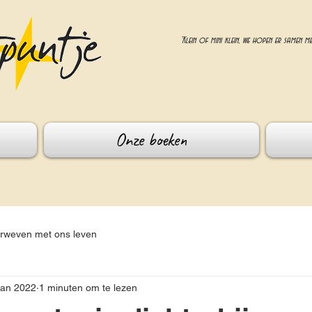
'Klein of mini klein, we hopen er samen me
Onze boeken
erweven met ons leven
jan 2022
1 minuten om te lezen