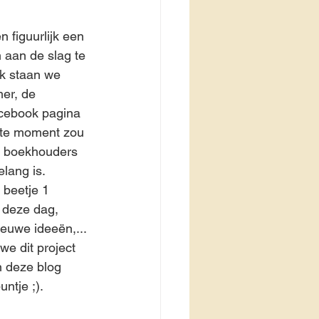
n figuurlijk een 
m aan de slag te 
k staan we 
er, de 
acebook pagina 
iste moment zou 
e boekhouders 
lang is. 
 beetje 1 
p deze dag, 
euwe ideeën,... 
e dit project 
n deze blog 
ntje ;). 