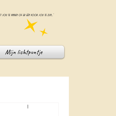
t jou te vinden of er één voor jou te zijn...'
Mijn lichtpuntje